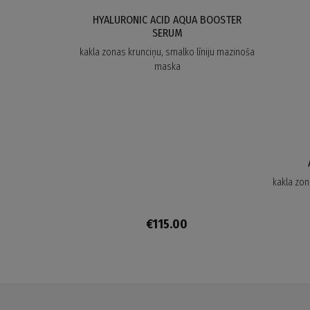
HYALURONIC ACID AQUA BOOSTER
SERUM
kakla zonas krunciņu, smalko līniju mazinoša
maska
kakla zon
€115.00