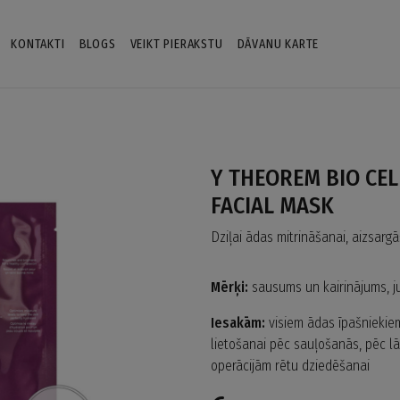
KONTAKTI
BLOGS
VEIKT PIERAKSTU
DĀVANU KARTE
Y THEOREM BIO CE
FACIAL MASK
Dziļai ādas mitrināšanai, aizsarg
Mērķi:
sausums un kairinājums, j
Iesakām:
visiem ādas īpašniekiem
lietošanai pēc sauļošanās, pēc 
operācijām rētu dziedēšanai