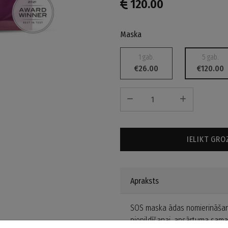
120.00
Maska
1 gab.
5 gab.
€26.00
€120.00
IELIKT GRO
Apraksts
SOS maska ādas nomierināšana
piepildīšanai, apsārtuma sam