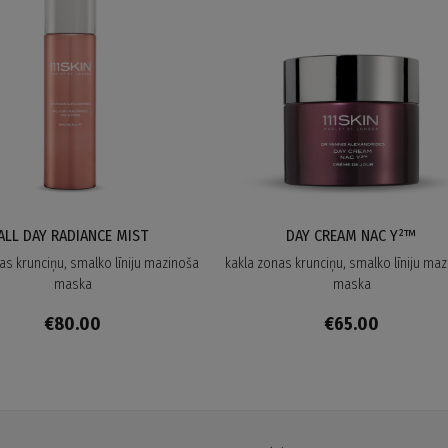
ALL DAY RADIANCE MIST
DAY CREAM NAC Y²™
as krunciņu, smalko līniju mazinoša
kakla zonas krunciņu, smalko līniju ma
maska
maska
€80.00
€65.00