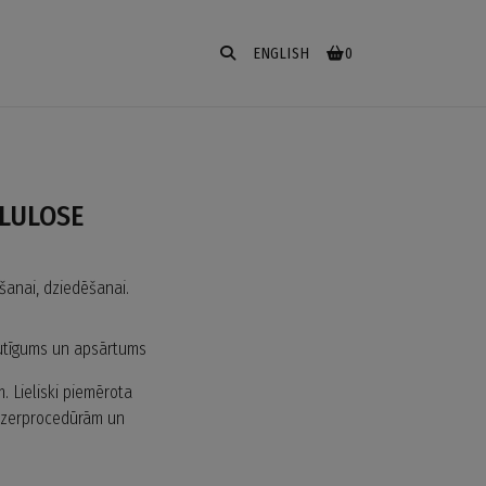
ENGLISH
0
LLULOSE
āšanai, dziedēšanai.
utīgums un apsārtums
. Lieliski piemērota
lāzerprocedūrām un