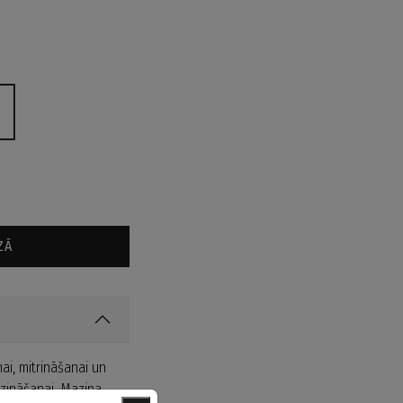
ZĀ
i, mitrināšanai un
azināšanai. Mazina