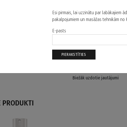
rētas, dziļi mitrina un piesāti
sastāvdaļām, samazina dehidr
Esi pirmais, lai uzzinātu par labākajiem 
pakalpojumiem un masāžas tehnikām no Kr
Izcilais Bio-Cellulose materiāl
āda", kas veicina labāko sastā
E-pasts
Lietošana
Sastāvs
Biežāk uzdotie jautājumi
IE PRODUKTI