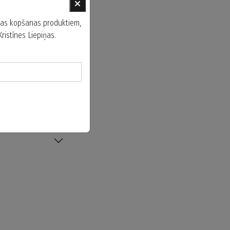
na ādu ar aktīvajām
atāciju.
ādas kopšanas produktiem,
istīnes Liepiņas.
s darbojas kā "otrā
vdaļu iestrādi ādā.