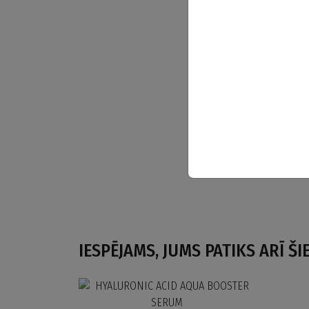
IESPĒJAMS, JUMS PATIKS ARĪ Š