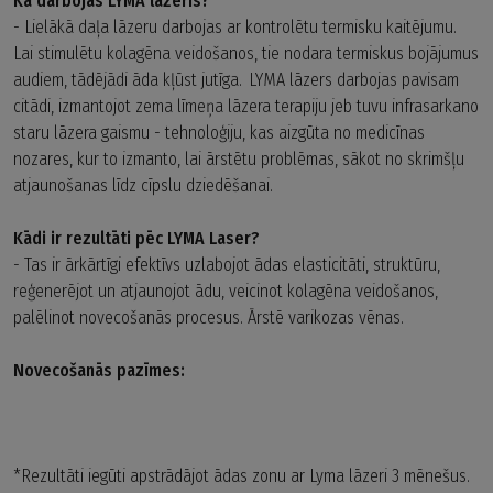
Kā darbojas LYMA lāzeris?
- Lielākā daļa lāzeru darbojas ar kontrolētu termisku kaitējumu.
Lai stimulētu kolagēna veidošanos, tie nodara termiskus bojājumus
audiem, tādējādi āda kļūst jutīga. LYMA lāzers darbojas pavisam
citādi, izmantojot zema līmeņa lāzera terapiju jeb tuvu infrasarkano
staru lāzera gaismu - tehnoloģiju, kas aizgūta no medicīnas
nozares, kur to izmanto, lai ārstētu problēmas, sākot no skrimšļu
atjaunošanas līdz cīpslu dziedēšanai.
Kādi ir rezultāti pēc LYMA Laser?
- Tas ir ārkārtīgi efektīvs uzlabojot ādas elasticitāti, struktūru,
reģenerējot un atjaunojot ādu, veicinot kolagēna veidošanos,
palēlinot novecošanās procesus. Ārstē varikozas vēnas.
Novecošanās pazīmes:
*Rezultāti iegūti apstrādājot ādas zonu ar Lyma lāzeri 3 mēnešus.