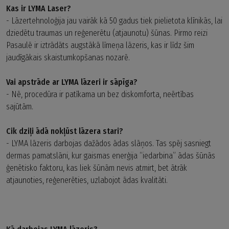
Kas ir LYMA Laser?
- Lāzertehnoloģija jau vairāk kā 50 gadus tiek pielietota klīnikās, lai
dziedētu traumas un reģenerētu (atjaunotu) šūnas. Pirmo reizi
Pasaulē ir iztrādāts augstākā līmeņa lāzeris, kas ir līdz šim
jaudīgākais skaistumkopšanas nozarē.
Vai apstrāde ar LYMA lāzeri ir sāpīga?
- Nē, procedūra ir patīkama un bez diskomforta, neērtības
sajūtām.
Cik dziļi ādā nokļūst lāzera stari?
- LYMA lāzeris darbojas dažādos ādas slāņos. Tas spēj sasniegt
dermas pamatslāni, kur gaismas enerģija “iedarbina” ādas šūnās
ģenētisko faktoru, kas liek šūnām nevis atmirt, bet ātrāk
atjaunoties, reģenerēties, uzlabojot ādas kvalitāti.