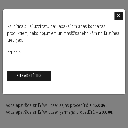
Esi pirmais, lai uzzinātu par labākajiem ādas kopšanas
produktiem, pakalpojumiem un masāžas tehnikām no Kristīnes
Liepiņas.
E-pasts
LYMA LASER
• Ādas apstrāde ar LYMA Laser sejas procedūrā
+ 15.00€.
• Ādas apstrāde ar LYMA Laser ķermeņa procedūrā
+ 20.00€.