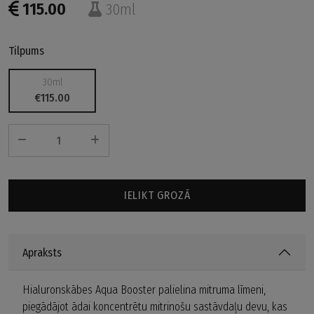
115.00
30ml
Tilpums
30ml
€115.00
IELIKT GROZĀ
Apraksts
Hialuronskābes Aqua Booster palielina mitruma līmeni,
piegādājot ādai koncentrētu mitrinošu sastāvdaļu devu, kas