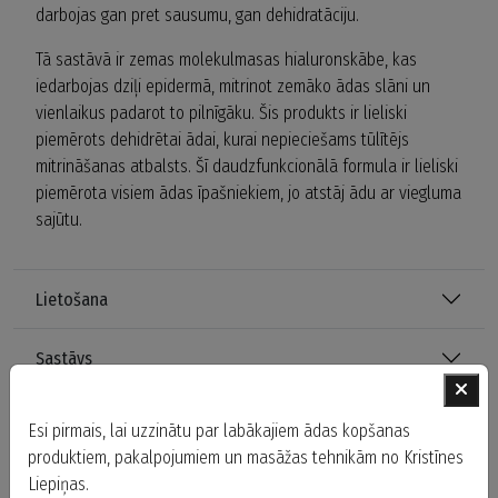
darbojas gan pret sausumu, gan dehidratāciju.
Tā sastāvā ir zemas molekulmasas hialuronskābe, kas
iedarbojas dziļi epidermā, mitrinot zemāko ādas slāni un
vienlaikus padarot to pilnīgāku. Šis produkts ir lieliski
piemērots dehidrētai ādai, kurai nepieciešams tūlītējs
mitrināšanas atbalsts. Šī daudzfunkcionālā formula ir lieliski
piemērota visiem ādas īpašniekiem, jo atstāj ādu ar viegluma
sajūtu.
Lietošana
Sastāvs
Biežāk uzdotie jautājumi
Esi pirmais, lai uzzinātu par labākajiem ādas kopšanas
produktiem, pakalpojumiem un masāžas tehnikām no Kristīnes
Liepiņas.