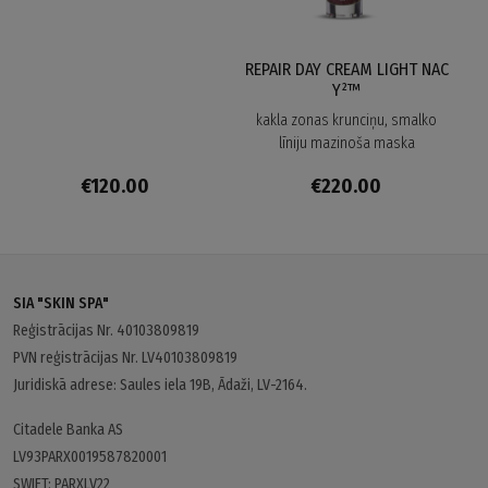
REPAIR DAY CREAM LIGHT NAC
Y²™
kakla zonas krunciņu, smalko
līniju mazinoša maska
€120.00
€220.00
SIA "SKIN SPA"
Reģistrācijas Nr. 40103809819
PVN reģistrācijas Nr. LV40103809819
Juridiskā adrese: Saules iela 19B, Ādaži, LV-2164.
Citadele Banka AS
LV93PARX0019587820001
SWIFT: PARXLV22