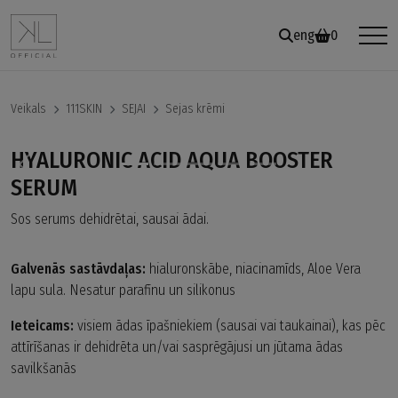
eng
0
Veikals
111SKIN
SEJAI
Sejas krēmi
HYALURONIC ACID AQUA BOOSTER
Previous
Nex
SERUM
Sos serums dehidrētai, sausai ādai.
Galvenās sastāvdaļas:
hialuronskābe, niacinamīds, Aloe Vera
lapu sula. Nesatur parafīnu un silikonus
Ieteicams:
visiem ādas īpašniekiem (sausai vai taukainai), kas pēc
attīrīšanas ir dehidrēta un/vai sasprēgājusi un jūtama ādas
savilkšanās